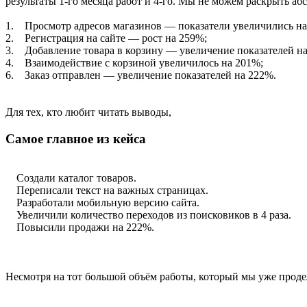
результаты 1-го месяца работ и 4-го. Мы не можем раскрыть а
1. Просмотр адресов магазинов — показатели увеличились на
2. Регистрация на сайте — рост на 259%;
3. Добавление товара в корзину — увеличение показателей н
4. Взаимодействие с корзиной увеличилось на 201%;
6. Заказ отправлен — увеличение показателей на 222%.
Для тех, кто любит читать выводы,
Самое главное из кейса
Создали каталог товаров.
Переписали текст на важных страницах.
Разработали мобильную версию сайта.
Увеличили количество переходов из поисковиков в 4 раза.
Повысили продажи на 222%.
Несмотря на тот большой объём работы, который мы уже продел