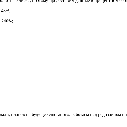
бсолютные числа, поэтому предоставим данные в процентном соо
 48%;
а 240%;
али, планов на будущее ещё много: работаем над редизайном и 