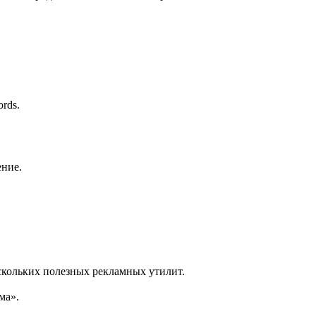
rds.
ение.
ескольких полезных рекламных утилит.
ама».