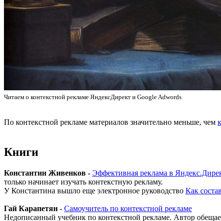
Читаем о контекстной рекламе ЯндексДирект и Google Adwords
По контекстной рекламе материалов значительно меньше, чем
Книги
Константин Живенков -
Эффективная реклама в Яндекс.Дире
только начинает изучать контекстную рекламу.
У Константина вышло еще электронное руководство
Как соста
Гай Карапетян -
Самоучитель по контекстной рекламе
Недописанный учебник по контекстной рекламе. Автор обещает